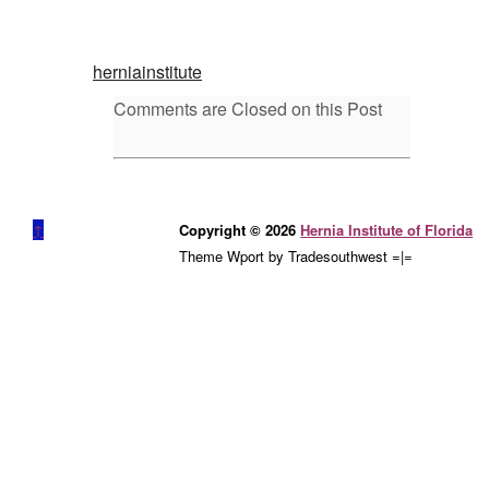
herniainstitute
Comments are Closed on this Post
↑
Copyright © 2026
Hernia Institute of Florida
Theme Wport by Tradesouthwest =|=